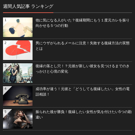
週間人気記事 ランキング
1
他に気になる人がいた？復縁期間にもう１度元カレを振り
向かせる５つの行動
2
男にウザがられるメールに注意！失敗する復縁方法の実態
とは
3
復縁の落とし穴！？元彼が新しい彼女を見つけるまでのき
っかけと心境の変化
4
成功率が違う！元彼と「どうしても復縁したい」女性の電
話相談！
5
振られた後が勝負！復縁したい女性が気を付けたい5つの勘
違い