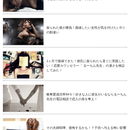
振られた後が勝負！復縁したい女性が気を付けたい5つ
の勘違い
1ヶ月で復縁できた！彼氏に振られたら直ぐに実践した
い ！恋愛カウンセラー「 るーちん先生」の凄さを検証
してみた！
略奪愛成功率94％！好きな人に彼女がいるならるーちん
先生の電話相談で恋人の座を奪え！
その夫婦喧嘩、後悔するかも！？子供へ与える怖い影響