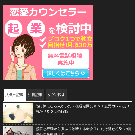
人気の記事
注目記事
タグで探す
1
他に気になる人がいた？復縁期間にもう１度元カレを振り
向かせる５つの行動
2
態度と行動から脈あり診断！本命女子にだけ見せる5つの男
性心理を観察せよ