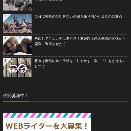
3
自分に興味のない片思いの彼を振り向かせる女の共通点
4
告白してこない男は要注意！友達以上恋人未満の関係から
恋愛に進展させたく...
5
将来は歴然の差！子供を「甘やかす」親、「甘えさせる」
しつけ
仲間募集中！