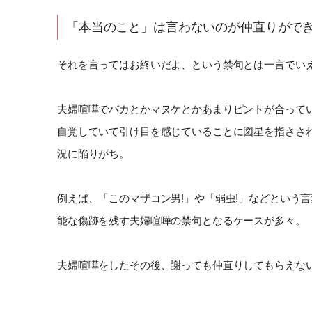
「本当のこと」は言わないのが仲直りがで
それを言ってはお終いだよ、という禁句とは一言でい
夫婦喧嘩でバカとかマヌケとかあまりピントが合って
自覚していて引け目を感じていることに図星を指ささ
況に陥りがち。
例えば、「このマザコン男!」や「弱虫!」などという
能な傷跡を残す夫婦喧嘩の禁句となるケースが多々。
夫婦喧嘩をしたその後、謝っても仲直りしてもらえな