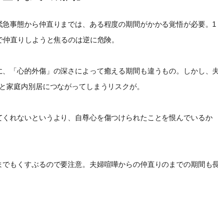
緊急事態から仲直りまでは、ある程度の期間がかかる覚悟が必要。1
で仲直りしようと焦るのは逆に危険。
に、「心的外傷」の深さによって癒える期間も違うもの。しかし、
いと家庭内別居につながってしまうリスクが。
てくれないというより、自尊心を傷つけられたことを恨んでいるか
までもくすぶるので要注意。夫婦喧嘩からの仲直りのまでの期間も