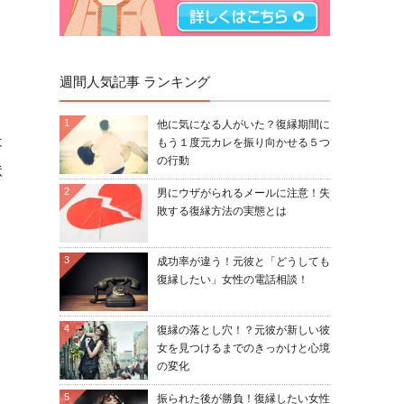
週間人気記事 ランキング
1
他に気になる人がいた？復縁期間に
は
もう１度元カレを振り向かせる５つ
の行動
状
2
男にウザがられるメールに注意！失
敗する復縁方法の実態とは
3
成功率が違う！元彼と「どうしても
復縁したい」女性の電話相談！
4
復縁の落とし穴！？元彼が新しい彼
女を見つけるまでのきっかけと心境
の変化
5
振られた後が勝負！復縁したい女性