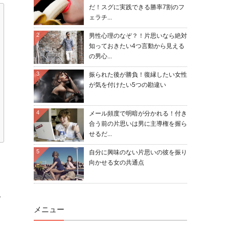
だ！スグに実践できる勝率7割のフ
ェラチ...
2
男性心理のなぞ？！片思いなら絶対
知っておきたい4つ言動から見える
の男心...
3
振られた後が勝負！復縁したい女性
が気を付けたい5つの勘違い
4
メール頻度で明暗が分かれる！付き
合う前の片思いは男に主導権を握ら
せるだ...
5
自分に興味のない片思いの彼を振り
向かせる女の共通点
て
メニュー