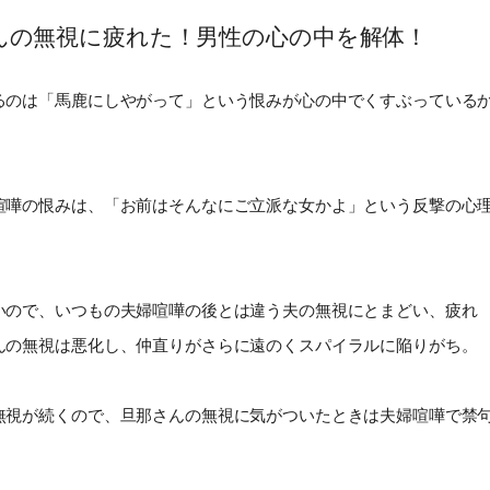
んの無視に疲れた！男性の心の中を解体！
るのは「馬鹿にしやがって」という恨みが心の中でくすぶっている
喧嘩の恨みは、「お前はそんなにご立派な女かよ」という反撃の心
いので、いつもの夫婦喧嘩の後とは違う夫の無視にとまどい、疲れ
んの無視は悪化し、仲直りがさらに遠のくスパイラルに陥りがち。
無視が続くので、旦那さんの無視に気がついたときは夫婦喧嘩で禁