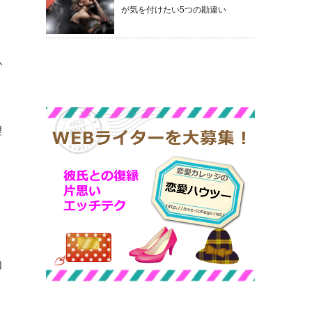
が気を付けたい5つの勘違い
か
理
句