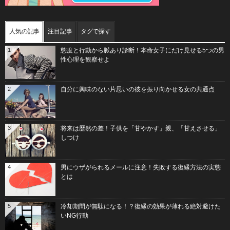
人気の記事
注目記事
タグで探す
1
態度と行動から脈あり診断！本命女子にだけ見せる5つの男
性心理を観察せよ
2
自分に興味のない片思いの彼を振り向かせる女の共通点
3
将来は歴然の差！子供を「甘やかす」親、「甘えさせる」
しつけ
4
男にウザがられるメールに注意！失敗する復縁方法の実態
とは
5
冷却期間が無駄になる！？復縁の効果が薄れる絶対避けた
いNG行動