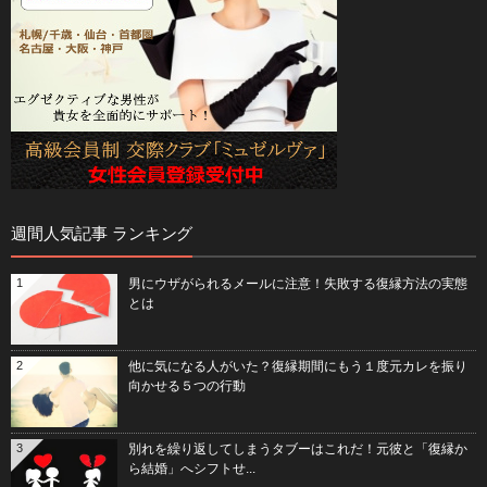
週間人気記事 ランキング
1
男にウザがられるメールに注意！失敗する復縁方法の実態
とは
2
他に気になる人がいた？復縁期間にもう１度元カレを振り
向かせる５つの行動
3
別れを繰り返してしまうタブーはこれだ！元彼と「復縁か
ら結婚」へシフトせ...