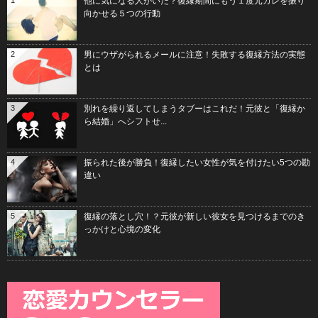
1
他に気になる人がいた？復縁期間にもう１度元カレを振り
向かせる５つの行動
2
男にウザがられるメールに注意！失敗する復縁方法の実態
とは
3
別れを繰り返してしまうタブーはこれだ！元彼と「復縁か
ら結婚」へシフトせ...
4
振られた後が勝負！復縁したい女性が気を付けたい5つの勘
違い
5
復縁の落とし穴！？元彼が新しい彼女を見つけるまでのき
っかけと心境の変化