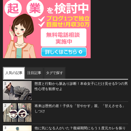
人気の記事
注目記事
タグで探す
1
態度と行動から脈あり診断！本命女子にだけ見せる5つの男
性心理を観察せよ
2
将来は歴然の差！子供を「甘やかす」親、「甘えさせる」
しつけ
3
他に気になる人がいた？復縁期間にもう１度元カレを振り