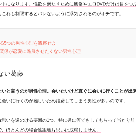
ントになります。性欲を満たすために風俗やエロDVDだけは目をつ
もこれも制限するとバレないように浮気されるのがオチです。
る5つの男性心理を観察せよ
関係が恋愛に進展させたくない男性心理
ない葛藤
たいと言うのが男性心理。会いたいけど直ぐに会いに行くことが出
に会いに行くのが難しいため躊躇してしまう男性が多いのです。
片思いを遠のける要因の1つ。特に
男に何でもしてもらって当たり前
で、ほとんどの場合遠距離片思いは成就しません。