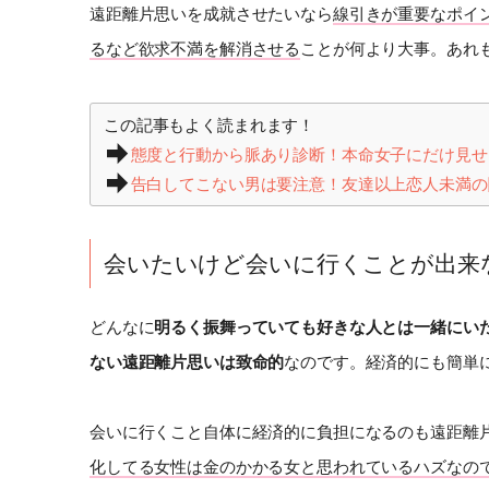
遠距離片思いを成就させたいなら
線引きが重要なポイ
るなど欲求不満を解消させる
ことが何より大事。あれ
この記事もよく読まれます！
態度と行動から脈あり診断！本命女子にだけ見せ
告白してこない男は要注意！友達以上恋人未満の
会いたいけど会いに行くことが出来
どんなに
明るく振舞っていても好きな人とは一緒にい
ない遠距離片思いは致命的
なのです。経済的にも簡単
会いに行くこと自体に経済的に負担になるのも遠距離
化してる女性は金のかかる女と思われているハズなの