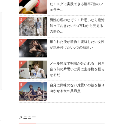
だ！スグに実践できる勝率7割のフ
ェラチ...
2
男性心理のなぞ？！片思いなら絶対
知っておきたい4つ言動から見える
の男心...
3
振られた後が勝負！復縁したい女性
が気を付けたい5つの勘違い
4
メール頻度で明暗が分かれる！付き
合う前の片思いは男に主導権を握ら
せるだ...
5
自分に興味のない片思いの彼を振り
向かせる女の共通点
メニュー
て