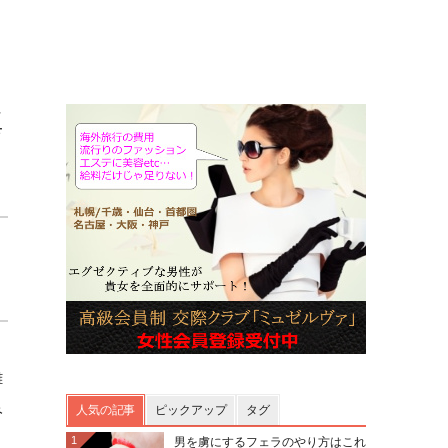
真
離
み
人気の記事
ピックアップ
タグ
1
男を虜にするフェラのやり方はこれ