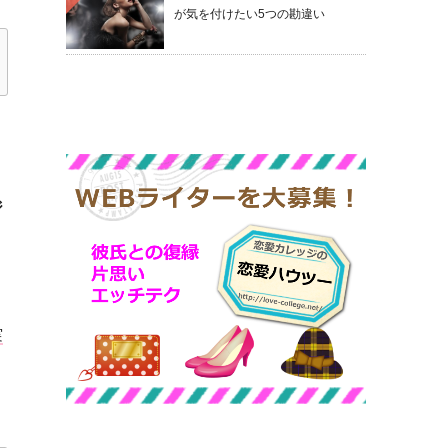
が気を付けたい5つの勘違い
ジ
く
実