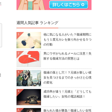
ぶ
週間人気記事 ランキング
1
他に気になる人がいた？復縁期間に
もう１度元カレを振り向かせる５つ
の行動
2
男にウザがられるメールに注意！失
敗する復縁方法の実態とは
3
復縁の落とし穴！？元彼が新しい彼
来
女を見つけるまでのきっかけと心境
の変化
4
成功率が違う！元彼と「どうしても
復縁したい」女性の電話相談！
5
振られた後が勝負！復縁したい女性