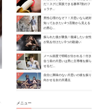
だ！スグに実践できる勝率7割のフ
ェラチ...
2
男性心理のなぞ？！片思いなら絶対
知っておきたい4つ言動から見える
の男心...
3
振られた後が勝負！復縁したい女性
が気を付けたい5つの勘違い
4
メール頻度で明暗が分かれる！付き
合う前の片思いは男に主導権を握ら
せるだ...
5
自分に興味のない片思いの彼を振り
向かせる女の共通点
メニュー
方