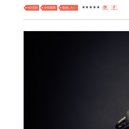
NG言動
冷却期間
復縁したい