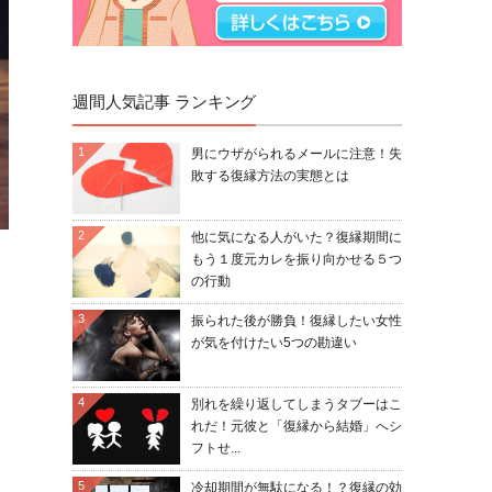
週間人気記事 ランキング
1
男にウザがられるメールに注意！失
敗する復縁方法の実態とは
2
他に気になる人がいた？復縁期間に
もう１度元カレを振り向かせる５つ
の行動
3
振られた後が勝負！復縁したい女性
が気を付けたい5つの勘違い
・
4
別れを繰り返してしまうタブーはこ
れだ！元彼と「復縁から結婚」へシ
フトせ...
5
冷却期間が無駄になる！？復縁の効