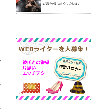
が気を付けたい5つの勘違い
っ
た
の
か
い