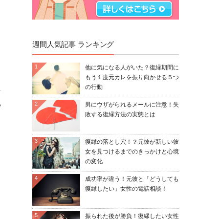
？
週間人気記事 ランキング
1
他に気になる人がいた？復縁期間に
もう１度元カレを振り向かせる５つ
の行動
し
る
2
男にウザがられるメールに注意！失
敗する復縁方法の実態とは
3
復縁の落とし穴！？元彼が新しい彼
ょ
女を見つけるまでのきっかけと心境
の変化
4
成功率が違う！元彼と「どうしても
復縁したい」女性の電話相談！
5
振られた後が勝負！復縁したい女性