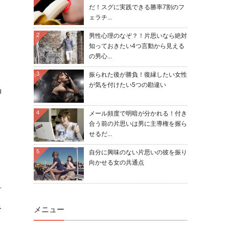
だ！スグに実践できる勝率7割のフ
ェラチ...
2
男性心理のなぞ？！片思いなら絶対
知っておきたい4つ言動から見える
の男心...
3
振られた後が勝負！復縁したい女性
が気を付けたい5つの勘違い
押
4
メール頻度で明暗が分かれる！付き
合う前の片思いは男に主導権を握ら
せるだ...
5
自分に興味のない片思いの彼を振り
向かせる女の共通点
言
み
メニュー