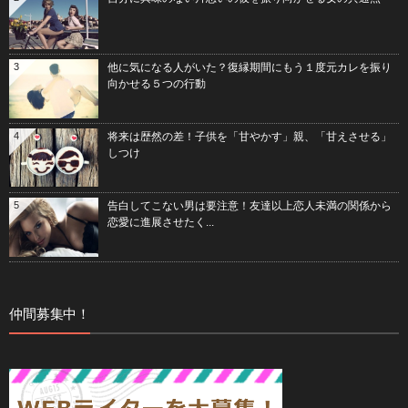
3
他に気になる人がいた？復縁期間にもう１度元カレを振り
向かせる５つの行動
4
将来は歴然の差！子供を「甘やかす」親、「甘えさせる」
しつけ
5
告白してこない男は要注意！友達以上恋人未満の関係から
恋愛に進展させたく...
仲間募集中！