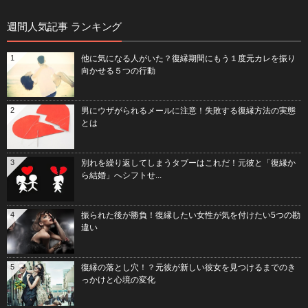
週間人気記事 ランキング
1
他に気になる人がいた？復縁期間にもう１度元カレを振り
向かせる５つの行動
2
男にウザがられるメールに注意！失敗する復縁方法の実態
とは
3
別れを繰り返してしまうタブーはこれだ！元彼と「復縁か
ら結婚」へシフトせ...
4
振られた後が勝負！復縁したい女性が気を付けたい5つの勘
違い
5
復縁の落とし穴！？元彼が新しい彼女を見つけるまでのき
っかけと心境の変化